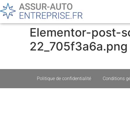
Elementor-post-s
22_705f3a6a.png
Politique de confidentialité
Conditions gé