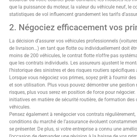
que la puissance du moteur, la valeur du véhicule neuf, le c
statistiques de vol influencent grandement les tarifs d’assu
2. Négociez efficacement vos pr
La décision d’assurer vos véhicules professionnels (voitures 
de livraison…) en tant que flotte ou individuellement doit ê
moins de 200 véhicules, le contrat flotte n’offre pas systé
que les contrats individuels. Les assureurs ajustent le mon
l’historique des sinistres et des risques routiers spécifiques à
Lorsque vous négociez vos primes, soyez prêt à fournir des i
et son utilisation. Plus vous pouvez démontrer une gestion
risques, plus vous serez en position de force pour négocier.
initiatives en matière de sécurité routière, de formation des
véhicules.
Pensez également à renégocier vos contrats régulièrement
conditions du marché de l’assurance évoluent constamment,
se présenter. De plus, si votre entreprise a connu une amélior
l’occasion de demander une révision à la baisse de vos pri