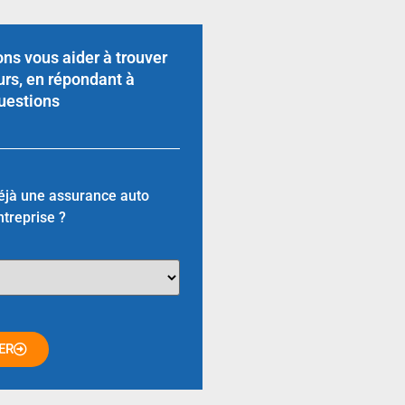
ns vous aider à trouver
urs, en répondant à
uestions
éjà une assurance auto
ntreprise ?
ER