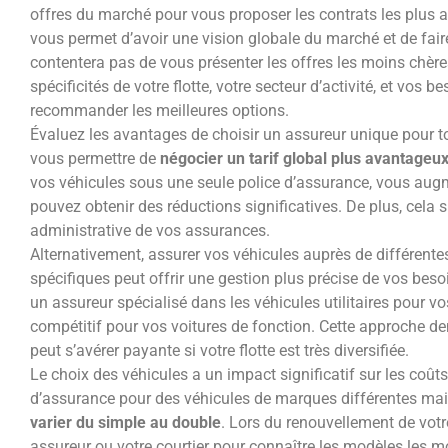
offres du marché pour vous proposer les contrats les plus a
vous permet d’avoir une vision globale du marché et de faire
contentera pas de vous présenter les offres les moins chèr
spécificités de votre flotte, votre secteur d’activité, et vos b
recommander les meilleures options.
Évaluez les avantages de choisir un assureur unique pour to
vous permettre de
négocier un tarif global plus avantageu
vos véhicules sous une seule police d’assurance, vous augm
pouvez obtenir des réductions significatives. De plus, cela 
administrative de vos assurances.
Alternativement, assurer vos véhicules auprès de différent
spécifiques peut offrir une gestion plus précise de vos beso
un assureur spécialisé dans les véhicules utilitaires pour v
compétitif pour vos voitures de fonction. Cette approche d
peut s’avérer payante si votre flotte est très diversifiée.
Le choix des véhicules a un impact significatif sur les coûts
d’assurance pour des véhicules de marques différentes m
varier du simple au double
. Lors du renouvellement de votre
assureur ou votre courtier pour connaître les modèles les m